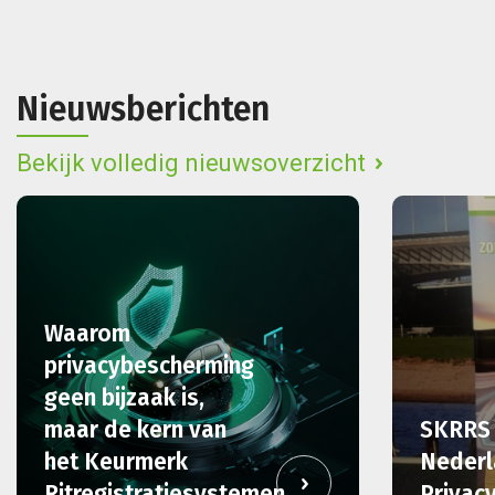
Nieuwsberichten
Bekijk volledig nieuwsoverzicht
Waarom
privacybescherming
geen bijzaak is,
maar de kern van
SKRRS 
het Keurmerk
Neder
Ritregistratiesystemen
Privac