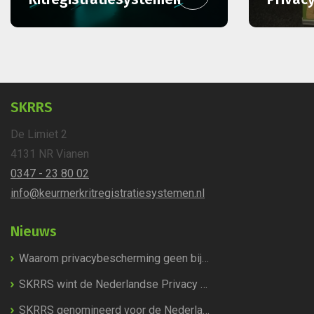
SKRRS
De Limiet 2
4131 NR
Vianen
0347 - 23 80 02
info@keurmerkritregistratie
systemen.nl
Nieuws
Waarom privacybescherming geen bijzaak is, maar de kern van het Keurmerk Ritregistratiesystemen
SKRRS wint de Nederlandse Privacy Award 2026!
SKRRS genomineerd voor de Nederlandse Privacy Awards 2026!