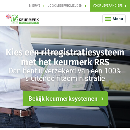
NIEUWS
LOGOMISBRUIK MELDEN
VOOR LEVERANCIERS
Menu
Kies een ritregistratiesysteem
met het keurmerk RRS
Dan bent u verzekerd van een 100%
sluitende ritadministratie
Bekijk keurmerksystemen