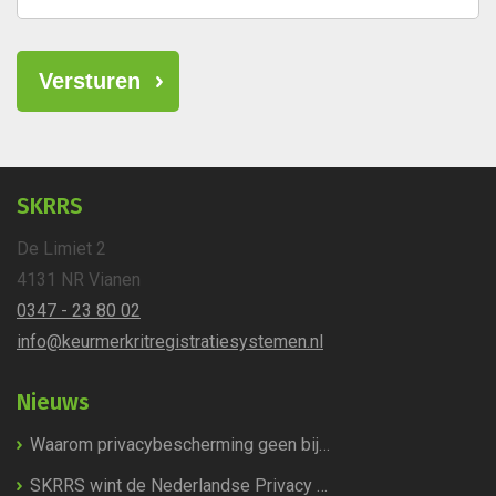
Versturen
SKRRS
De Limiet 2
4131 NR
Vianen
0347 - 23 80 02
info@keurmerkritregistratie
systemen.nl
Nieuws
Waarom privacybescherming geen bijzaak is, maar de kern van het Keurmerk Ritregistratiesystemen
SKRRS wint de Nederlandse Privacy Award 2026!